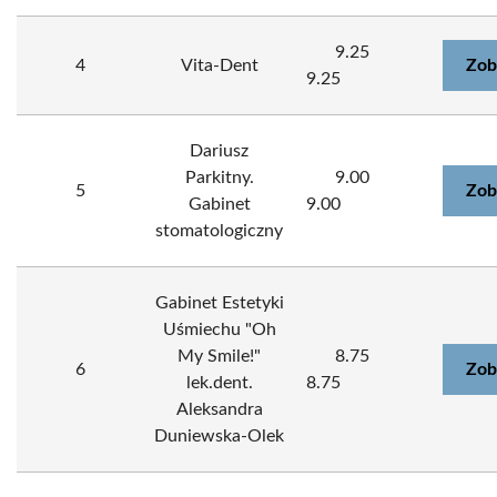
9.25
4
Vita-Dent
Zob
9.25
Dariusz
Parkitny.
9.00
5
Zob
Gabinet
9.00
stomatologiczny
Gabinet Estetyki
Uśmiechu "Oh
My Smile!"
8.75
6
Zob
lek.dent.
8.75
Aleksandra
Duniewska-Olek