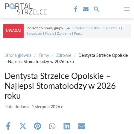
Przejdź
M
do
treści
Dołącz do nowej grupy
Strzelce Opolskie - Ogłoszenia |
UWAGA!
Sprzedam | Kupię | Zamienię | Praca
Strona główna
/
Firmy
/
Zdrowie
/
Dentysta Strzelce Opolskie
– Najlepsi Stomatolodzy w 2026 roku
Dentysta Strzelce Opolskie –
Najlepsi Stomatolodzy w 2026
roku
Data dodania:
1 sierpnia 2026 r.
Share
Share
Share
Share
Share
Share
on
on
on
on
on
on