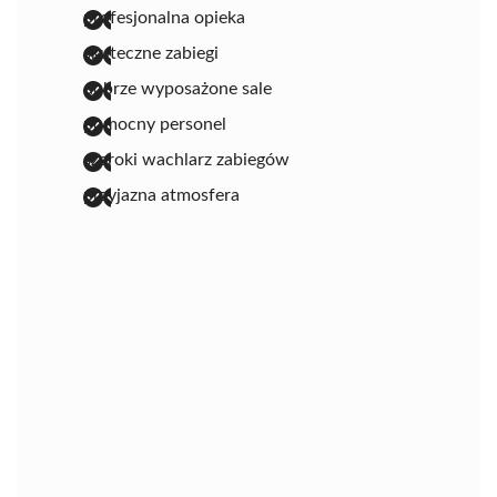
profesjonalna opieka
skuteczne zabiegi
dobrze wyposażone sale
pomocny personel
szeroki wachlarz zabiegów
przyjazna atmosfera