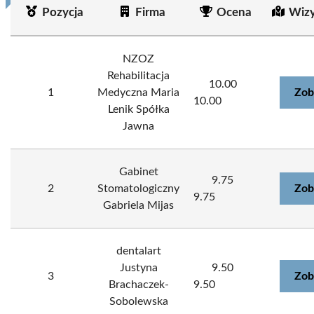
Pozycja
Firma
Ocena
Wizy
NZOZ
Rehabilitacja
10.00
1
Medyczna Maria
Zob
10.00
Lenik Spółka
Jawna
Gabinet
9.75
2
Stomatologiczny
Zob
9.75
Gabriela Mijas
dentalart
Justyna
9.50
3
Zob
Brachaczek-
9.50
Sobolewska