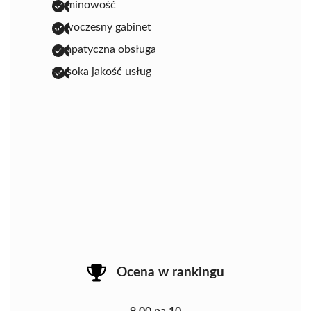
terminowość
nowoczesny gabinet
sympatyczna obsługa
wysoka jakość usług
Ocena w rankingu
9.00 na 10