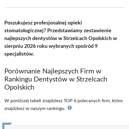
Facebook
X
Pinterest
WhatsApp
LinkedIn
Email
(Twitter)
Poszukujesz profesjonalnej opieki
stomatologicznej? Przedstawiamy zestawienie
najlepszych dentystów w Strzelcach Opolskich w
sierpniu 2026 roku wybranych spośród 9
specjalistów.
Porównanie Najlepszych Firm w
Rankingu Dentystów w Strzelcach
Opolskich
W poniższej tabeli znajdziesz TOP 6 polecanych firm, które
znajdziesz w naszym rankingu.