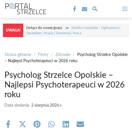
Przejdź
M
do
treści
Dołącz do nowej grupy
Strzelce Opolskie - Ogłoszenia |
UWAGA!
Sprzedam | Kupię | Zamienię | Praca
Strona główna
/
Firmy
/
Zdrowie
/
Psycholog Strzelce Opolskie
– Najlepsi Psychoterapeuci w 2026 roku
Psycholog Strzelce Opolskie –
Najlepsi Psychoterapeuci w 2026
roku
Data dodania:
2 sierpnia 2026 r.
Share
Share
Share
Share
Share
Share
on
on
on
on
on
on