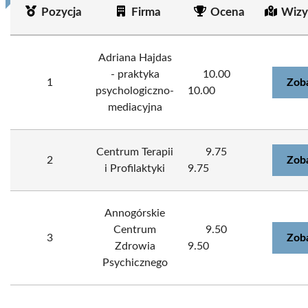
Pozycja
Firma
Ocena
Wizy
Adriana Hajdas
- praktyka
10.00
1
Zob
psychologiczno-
10.00
mediacyjna
Centrum Terapii
9.75
2
Zob
i Profilaktyki
9.75
Annogórskie
Centrum
9.50
3
Zob
Zdrowia
9.50
Psychicznego