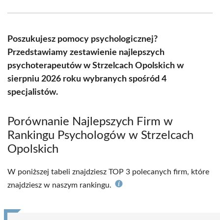
Facebook
X
Pinterest
WhatsApp
LinkedIn
Email
(Twitter)
Poszukujesz pomocy psychologicznej?
Przedstawiamy zestawienie najlepszych
psychoterapeutów w Strzelcach Opolskich w
sierpniu 2026 roku wybranych spośród 4
specjalistów.
Porównanie Najlepszych Firm w
Rankingu Psychologów w Strzelcach
Opolskich
W poniższej tabeli znajdziesz TOP 3 polecanych firm, które
znajdziesz w naszym rankingu.