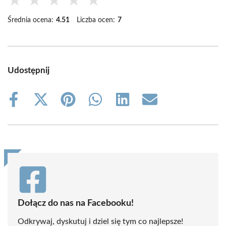
★
★
★
★
★
Średnia ocena:
4.51
Liczba ocen:
7
Udostępnij
Share
Share
Share
Share
Share
Share
on
on
on
on
on
on
Facebook
X
Pinterest
WhatsApp
LinkedIn
Email
(Twitter)
Dołącz do nas na Facebooku!
Odkrywaj, dyskutuj i dziel się tym co najlepsze!