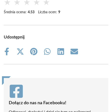
★
★
★
★
★
Średnia ocena:
4.53
Liczba ocen:
9
Udostępnij
Share
Share
Share
Share
Share
Share
on
on
on
on
on
on
Facebook
X
Pinterest
WhatsApp
LinkedIn
Email
(Twitter)
Dołącz do nas na Facebooku!