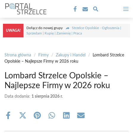
Przejdź
M
do
treści
Dołącz do nowej grupy
Strzelce Opolskie - Ogłoszenia |
UWAGA!
Sprzedam | Kupię | Zamienię | Praca
Strona główna
/
Firmy
/
Zakupy i Handel
/
Lombard Strzelce
Opolskie – Najlepsze Firmy w 2026 roku
Lombard Strzelce Opolskie –
Najlepsze Firmy w 2026 roku
Data dodania:
1 sierpnia 2026 r.
Share
Share
Share
Share
Share
Share
on
on
on
on
on
on
Facebook
X
Pinterest
WhatsApp
LinkedIn
Email
(Twitter)