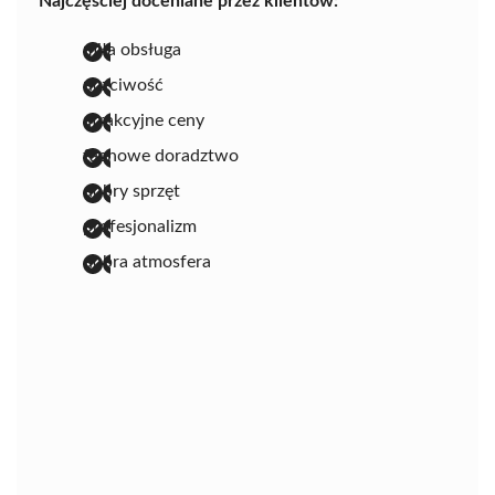
Najczęściej doceniane przez klientów:
miła obsługa
uczciwość
atrakcyjne ceny
fachowe doradztwo
dobry sprzęt
profesjonalizm
dobra atmosfera