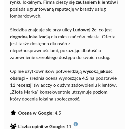
rynku lokalnym. Firma cieszy się
zaufaniem klientów
i
posiada ugruntowaną reputację w branży usług
lombardowych.
Siedziba znajduje się przy ulicy
Ludowej 2c
, co jest
dogodną lokalizacją
dla mieszkańców miasta. Oferta
jest także dostępna dla osób z
niepełnosprawnościami, pokazując dbałość o
zapewnienie szerokiego dostępu do swoich usług.
Opinie użytkowników potwierdzają
wysoką jakość
obsługi
– średnia ocena wynosząca
4,5
na podstawie
11 recenzji
świadczy o dużym zadowoleniu klientów.
„Złota Marka” konsekwentnie utrzymuje poziom,
który docenia lokalna społeczność.
Ocena w Google:
4.5
Liczba opinii w Google:
11