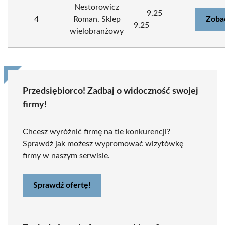
Nestorowicz
9.25
4
Roman. Sklep
Zoba
9.25
wielobranżowy
Przedsiębiorco! Zadbaj o widoczność swojej
firmy!
Chcesz wyróżnić firmę na tle konkurencji?
Sprawdź jak możesz wypromować wizytówkę
firmy w naszym serwisie.
Sprawdź ofertę!