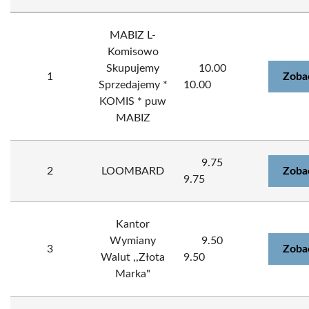
MABIZ L-
Komisowo
Skupujemy
10.00
1
Zoba
Sprzedajemy *
10.00
KOMIS * puw
MABIZ
9.75
2
LOOMBARD
Zoba
9.75
Kantor
Wymiany
9.50
3
Zoba
Walut ,,Złota
9.50
Marka"