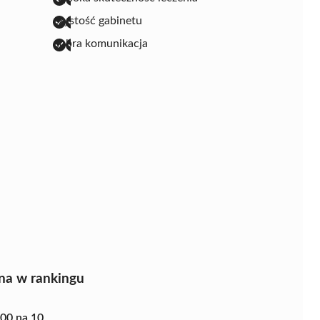
czystość gabinetu
dobra komunikacja
na w rankingu
.00 na 10