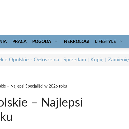
NIA
PRACA
POGODA
NEKROLOGI
LIFESTYLE
elce Opolskie - Ogłoszenia | Sprzedam | Kupię | Zamienię
kie – Najlepsi Specjaliści w 2026 roku
lskie – Najlepsi
oku