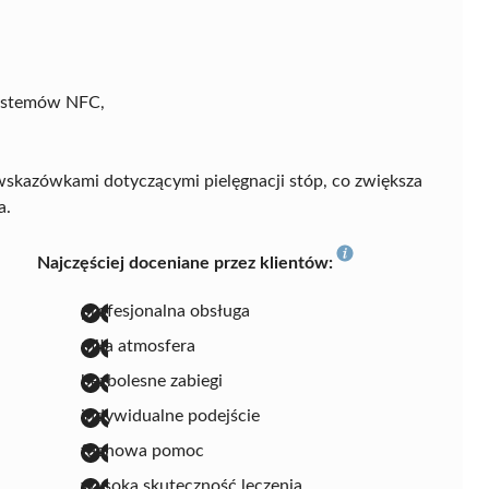
systemów NFC,
 wskazówkami dotyczącymi pielęgnacji stóp, co zwiększa
a.
Najczęściej doceniane przez klientów:
profesjonalna obsługa
miła atmosfera
bezbolesne zabiegi
indywidualne podejście
fachowa pomoc
wysoka skuteczność leczenia