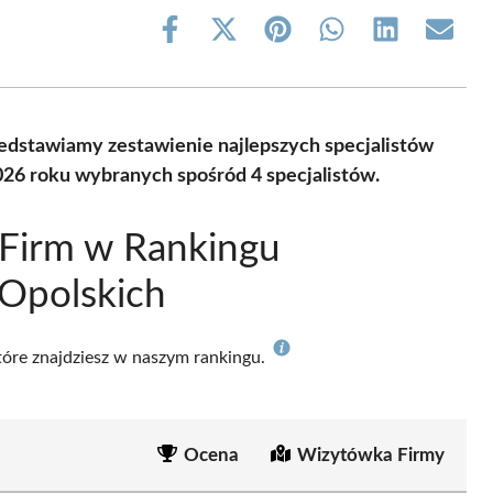
Share
Share
Share
Share
Share
Share
on
on
on
on
on
on
Facebook
X
Pinterest
WhatsApp
LinkedIn
Email
(Twitter)
zedstawiamy zestawienie najlepszych specjalistów
026 roku wybranych spośród 4 specjalistów.
 Firm w Rankingu
Opolskich
które znajdziesz w naszym rankingu.
Ocena
Wizytówka Firmy