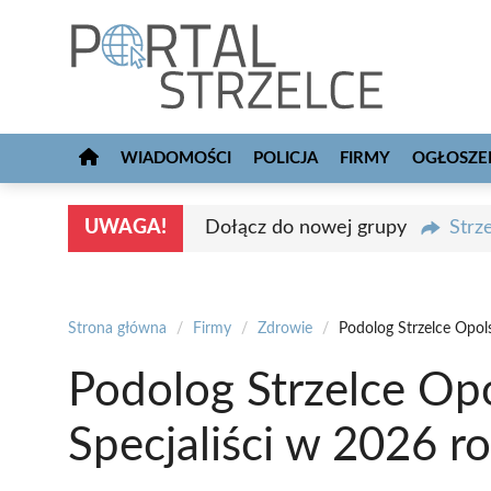
Przejdź
do
treści
WIADOMOŚCI
POLICJA
FIRMY
OGŁOSZE
UWAGA!
Dołącz do nowej grupy
Strz
Strona główna
/
Firmy
/
Zdrowie
/
Podolog Strzelce Opols
Podolog Strzelce Opo
Specjaliści w 2026 r