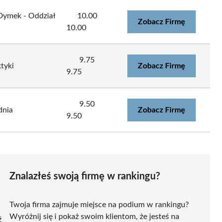
Dymek - Oddział
10.00
Zobacz Firmę
10.00
9.75
ktyki
Zobacz Firmę
9.75
9.50
dnia
Zobacz Firmę
9.50
Znalazłeś swoją firmę w rankingu?
Twoja firma zajmuje miejsce na podium w rankingu?
Wyróżnij się i pokaż swoim klientom, że jesteś na
ź