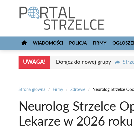
Przejdź
do
treści
WIADOMOŚCI
POLICJA
FIRMY
OGŁOSZE
UWAGA!
Dołącz do nowej grupy
Strz
Strona główna
/
Firmy
/
Zdrowie
/
Neurolog Strzelce Opo
Neurolog Strzelce Op
Lekarze w 2026 roku