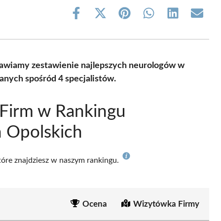
Share
Share
Share
Share
Share
Share
on
on
on
on
on
on
Facebook
X
Pinterest
WhatsApp
LinkedIn
Email
(Twitter)
stawiamy zestawienie najlepszych neurologów w
anych spośród 4 specjalistów.
 Firm w Rankingu
 Opolskich
które znajdziesz w naszym rankingu.
Ocena
Wizytówka Firmy