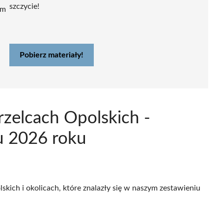
szczycie!
ym
Pobierz materiały!
rzelcach Opolskich -
u 2026 roku
skich i okolicach, które znalazły się w naszym zestawieniu