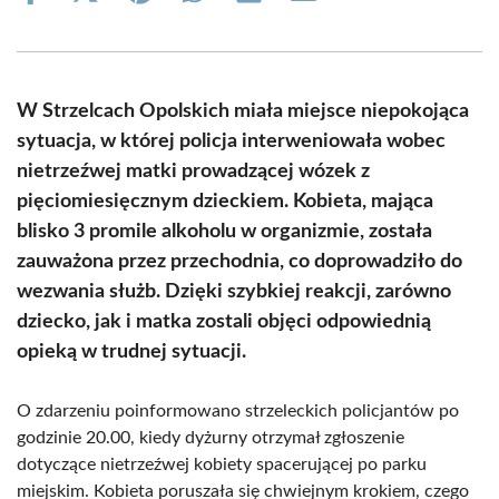
on
on
on
on
on
on
Facebook
X
Pinterest
WhatsApp
LinkedIn
Email
(Twitter)
W Strzelcach Opolskich miała miejsce niepokojąca
sytuacja, w której policja interweniowała wobec
nietrzeźwej matki prowadzącej wózek z
pięciomiesięcznym dzieckiem. Kobieta, mająca
blisko 3 promile alkoholu w organizmie, została
zauważona przez przechodnia, co doprowadziło do
wezwania służb. Dzięki szybkiej reakcji, zarówno
dziecko, jak i matka zostali objęci odpowiednią
opieką w trudnej sytuacji.
O zdarzeniu poinformowano strzeleckich policjantów po
godzinie 20.00, kiedy dyżurny otrzymał zgłoszenie
dotyczące nietrzeźwej kobiety spacerującej po parku
miejskim. Kobieta poruszała się chwiejnym krokiem, czego