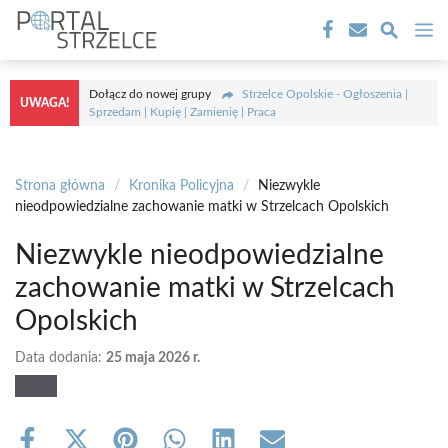
Przejdź
M
do
treści
Dołącz do nowej grupy
Strzelce Opolskie - Ogłoszenia |
UWAGA!
Sprzedam | Kupię | Zamienię | Praca
Strona główna
/
Kronika Policyjna
/
Niezwykle
nieodpowiedzialne zachowanie matki w Strzelcach Opolskich
Niezwykle nieodpowiedzialne
zachowanie matki w Strzelcach
Opolskich
Data dodania:
25 maja 2026 r.
Share
Share
Share
Share
Share
Share