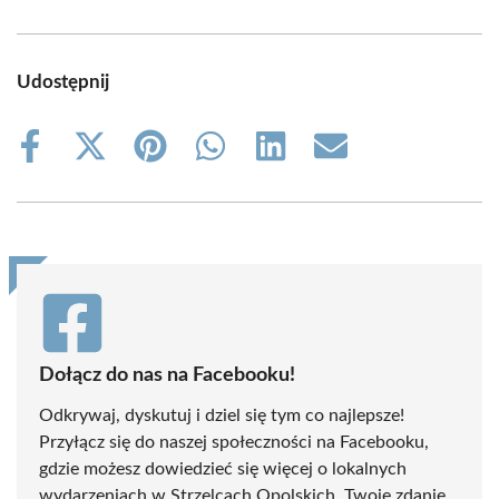
Udostępnij
Share
Share
Share
Share
Share
Share
on
on
on
on
on
on
Facebook
X
Pinterest
WhatsApp
LinkedIn
Email
(Twitter)
Dołącz do nas na Facebooku!
Odkrywaj, dyskutuj i dziel się tym co najlepsze!
Przyłącz się do naszej społeczności na Facebooku,
gdzie możesz dowiedzieć się więcej o lokalnych
wydarzeniach w Strzelcach Opolskich. Twoje zdanie