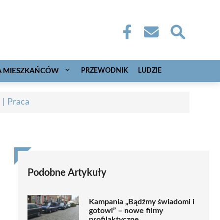
A MIESZKAŃCÓW
PRZEWODNIK
LUDZIE
 | Praca
Podobne Artykuły
Kampania „Bądźmy świadomi i
gotowi” – nowe filmy
profilaktyczne