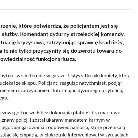
Facebook
X
Pinterest
WhatsApp
LinkedIn
Email
(Twitter)
zenie, które potwierdza, że policjantem jest się
su służby. Komendant dyżurny strzeleckiej komendy,
ytuację kryzysową, zatrzymując sprawcę kradzieży,
 te nie tylko przyczyniły się do zwrotu towaru do
powiedzialność funkcjonariusza.
był na swoim terenie w garażu. Usłyszał krzyki kobiety, która
ciekał ze sklepu. Policjant, reagując natychmiast, podjął
ieniem i zatrzymaniem. Informując dyżurnego o sytuacji,
ego.
ieżowego i odszedł bez dokonania płatności za markowe
j znany policji i został ukarany mandatem karnym w
 jego zaangażowania i odpowiedzialności, które przenikają
azując się empatią, wielokrotnie interweniował w sytuacjach