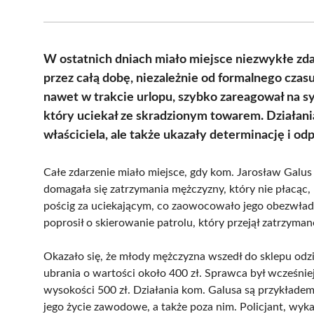
W ostatnich dniach miało miejsce niezwykłe zdar
przez całą dobę, niezależnie od formalnego cza
nawet w trakcie urlopu, szybko zareagował na s
który uciekał ze skradzionym towarem. Działania
właściciela, ale także ukazały determinację i od
Całe zdarzenie miało miejsce, gdy kom. Jarosław Galus 
domagała się zatrzymania mężczyzny, który nie płacąc, u
pościg za uciekającym, co zaowocowało jego obezwładn
poprosił o skierowanie patrolu, który przejął zatrzyman
Okazało się, że młody mężczyzna wszedł do sklepu odz
ubrania o wartości około 400 zł. Sprawca był wcześnie
wysokości 500 zł. Działania kom. Galusa są przykładem
jego życie zawodowe, a także poza nim. Policjant, wyk