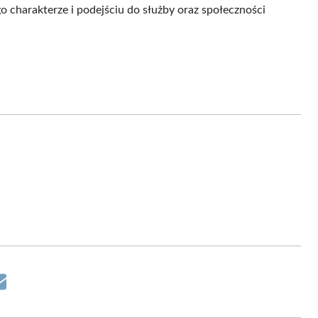
go charakterze i podejściu do służby oraz społeczności
Share
on
Email