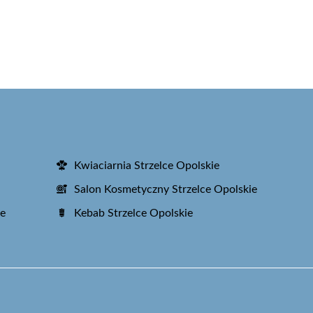
Kwiaciarnia Strzelce Opolskie
Salon Kosmetyczny Strzelce Opolskie
ie
Kebab Strzelce Opolskie