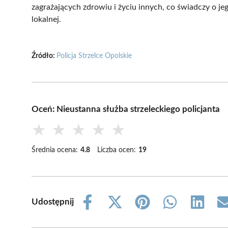
zagrażających zdrowiu i życiu innych, co świadczy o je
lokalnej.
Źródło:
Policja Strzelce Opolskie
Oceń: Nieustanna służba strzeleckiego policjanta
★
★
★
★
★
Średnia ocena:
4.8
Liczba ocen:
19
Udostępnij
Share
Share
Share
Share
Share
on
on
on
on
on
Facebook
X
Pinterest
WhatsApp
LinkedIn