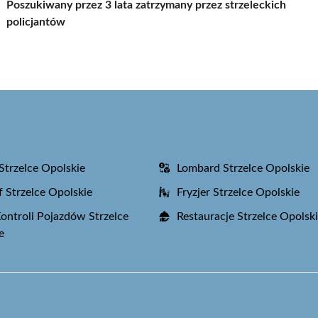
Poszukiwany przez 3 lata zatrzymany przez strzeleckich
policjantów
Strzelce Opolskie
Lombard Strzelce Opolskie
f Strzelce Opolskie
Fryzjer Strzelce Opolskie
Kontroli Pojazdów Strzelce
Restauracje Strzelce Opolsk
e