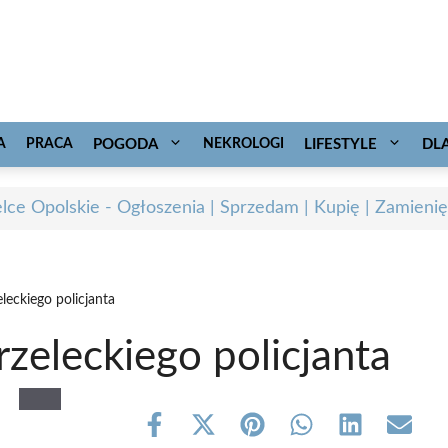
A
PRACA
POGODA
NEKROLOGI
LIFESTYLE
DL
elce Opolskie - Ogłoszenia | Sprzedam | Kupię | Zamienię
leckiego policjanta
rzeleckiego policjanta
Share
Share
Share
Share
Share
Share
on
on
on
on
on
on