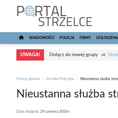
Przejdź
do
treści
WIADOMOŚCI
POLICJA
FIRMY
OGŁOSZENI
UWAGA!
Dołącz do nowej grupy
Strz
Strona główna
/
Kronika Policyjna
/
Nieustanna służba strze
Nieustanna służba st
Data dodania:
29 czerwca 2026 r.