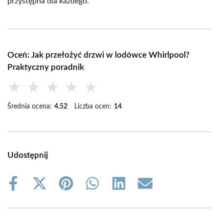
przystępna dla każdego.
Oceń: Jak przełożyć drzwi w lodówce Whirlpool?
Praktyczny poradnik
★
★
★
★
★
Średnia ocena:
4.52
Liczba ocen:
14
Udostępnij
Share
Share
Share
Share
Share
Share
on
on
on
on
on
on
Facebook
X
Pinterest
WhatsApp
LinkedIn
Email
(Twitter)