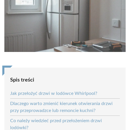
Spis treści
Jak przełożyć drzwi w lodówce Whirlpool?
Dlaczego warto zmienić kierunek otwierania drzwi
przy przeprowadzce lub remoncie kuchni?
Co należy wiedzieć przed przełożeniem drzwi
lodówki?