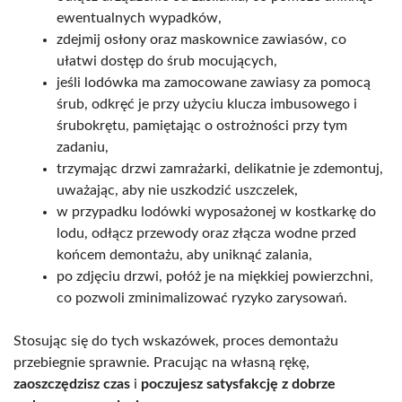
ewentualnych wypadków,
zdejmij osłony oraz maskownice zawiasów, co
ułatwi dostęp do śrub mocujących,
jeśli lodówka ma zamocowane zawiasy za pomocą
śrub, odkręć je przy użyciu klucza imbusowego i
śrubokrętu, pamiętając o ostrożności przy tym
zadaniu,
trzymając drzwi zamrażarki, delikatnie je zdemontuj,
uważając, aby nie uszkodzić uszczelek,
w przypadku lodówki wyposażonej w kostkarkę do
lodu, odłącz przewody oraz złącza wodne przed
końcem demontażu, aby uniknąć zalania,
po zdjęciu drzwi, połóż je na miękkiej powierzchni,
co pozwoli zminimalizować ryzyko zarysowań.
Stosując się do tych wskazówek, proces demontażu
przebiegnie sprawnie. Pracując na własną rękę,
zaoszczędzisz czas
i
poczujesz satysfakcję z dobrze