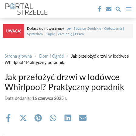
Przejdź
M
do
treści
Dołącz do nowej grupy
Strzelce Opolskie - Ogłoszenia |
UWAGA!
Sprzedam | Kupię | Zamienię | Praca
Strona główna
/
Dom i Ogród
/
Jak przełożyć drzwi w lodówce
Whirlpool? Praktyczny poradnik
Jak przełożyć drzwi w lodówce
Whirlpool? Praktyczny poradnik
Data dodania:
16 czerwca 2025 r.
Share
Share
Share
Share
Share
Share
on
on
on
on
on
on
Facebook
X
Pinterest
WhatsApp
LinkedIn
Email
(Twitter)