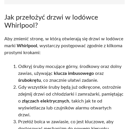
Jak przełożyć drzwi w lodówce
Whirlpool?
Aby zmienić stronę, w którą otwierają się drzwi w lodówce
marki
Whirlpool
, wystarczy postępować zgodnie z kilkoma
prostymi krokami:
Odkryj śruby mocujące górny, środkowy oraz dolny
zawias, używając
klucza imbusowego
oraz
śrubokrętu
, co znacznie ułatwi zadanie.
Gdy wszystkie śruby będą już odkręcone, ostrożnie
zdejmij drzwi od chłodziarki i zamrażarki, pamiętając
o
złączach elektrycznych
, takich jak te od
wyświetlacza lub czujników alarmu otwartych
drzwi.
Przełóż bolca w zawiasie, co jest kluczowe, aby
dostosować mechanizm do nowego kierunku