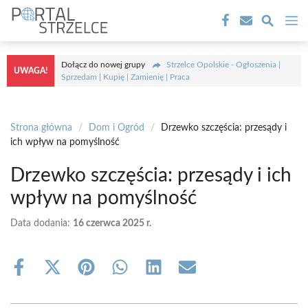
Przejdź
M
do
treści
Dołącz do nowej grupy
Strzelce Opolskie - Ogłoszenia |
UWAGA!
Sprzedam | Kupię | Zamienię | Praca
Strona główna
/
Dom i Ogród
/
Drzewko szczęścia: przesądy i
ich wpływ na pomyślność
Drzewko szczęścia: przesądy i ich
wpływ na pomyślność
Data dodania:
16 czerwca 2025 r.
Share
Share
Share
Share
Share
Share
on
on
on
on
on
on
Facebook
X
Pinterest
WhatsApp
LinkedIn
Email
(Twitter)