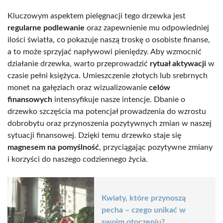
Kluczowym aspektem pielęgnacji tego drzewka jest
regularne podlewanie
oraz zapewnienie mu odpowiedniej
ilości światła, co pokazuje naszą troskę o osobiste finanse,
a to może sprzyjać napływowi pieniędzy. Aby wzmocnić
działanie drzewka, warto przeprowadzić
rytuał aktywacji
w
czasie pełni księżyca. Umieszczenie złotych lub srebrnych
monet na gałęziach oraz wizualizowanie
celów
finansowych
intensyfikuje nasze intencje. Dbanie o
drzewko szczęścia ma potencjał prowadzenia do wzrostu
dobrobytu oraz przynoszenia pozytywnych zmian w naszej
sytuacji finansowej. Dzięki temu drzewko staje się
magnesem na pomyślność
, przyciągając pozytywne zmiany
i korzyści do naszego codziennego życia.
Kwiaty, które przynoszą
pecha – czego unikać w
swoim otoczeniu?