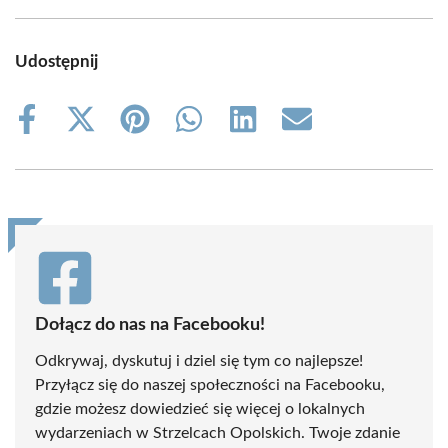
Udostępnij
Share
Share
Share
Share
Share
Share
on
on
on
on
on
on
Facebook
X
Pinterest
WhatsApp
LinkedIn
Email
(Twitter)
Dołącz do nas na Facebooku!
Odkrywaj, dyskutuj i dziel się tym co najlepsze!
Przyłącz się do naszej społeczności na Facebooku,
gdzie możesz dowiedzieć się więcej o lokalnych
wydarzeniach w Strzelcach Opolskich. Twoje zdanie