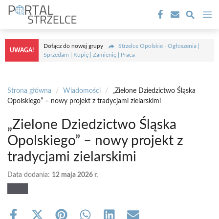
Przejdź
M
do
treści
Dołącz do nowej grupy
Strzelce Opolskie - Ogłoszenia |
UWAGA!
Sprzedam | Kupię | Zamienię | Praca
Strona główna
/
Wiadomości
/
„Zielone Dziedzictwo Śląska
Opolskiego” – nowy projekt z tradycjami zielarskimi
„Zielone Dziedzictwo Śląska
Opolskiego” – nowy projekt z
tradycjami zielarskimi
Data dodania:
12 maja 2026 r.
Share
Share
Share
Share
Share
Share