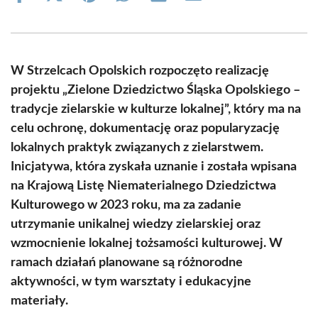
on
on
on
on
on
on
Facebook
X
Pinterest
WhatsApp
LinkedIn
Email
(Twitter)
W Strzelcach Opolskich rozpoczęto realizację
projektu „Zielone Dziedzictwo Śląska Opolskiego –
tradycje zielarskie w kulturze lokalnej”, który ma na
celu ochronę, dokumentację oraz popularyzację
lokalnych praktyk związanych z zielarstwem.
Inicjatywa, która zyskała uznanie i została wpisana
na Krajową Listę Niematerialnego Dziedzictwa
Kulturowego w 2023 roku, ma za zadanie
utrzymanie unikalnej wiedzy zielarskiej oraz
wzmocnienie lokalnej tożsamości kulturowej. W
ramach działań planowane są różnorodne
aktywności, w tym warsztaty i edukacyjne
materiały.