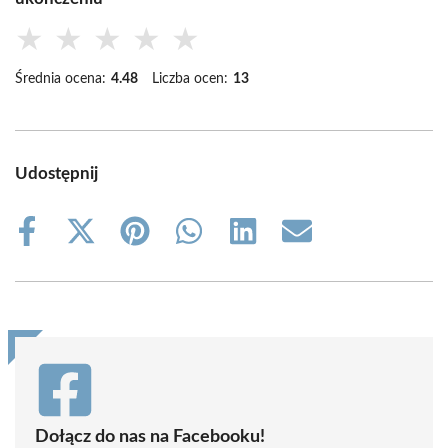
★
★
★
★
★
Średnia ocena:
4.48
Liczba ocen:
13
Udostępnij
Share
Share
Share
Share
Share
Share
on
on
on
on
on
on
Facebook
X
Pinterest
WhatsApp
LinkedIn
Email
(Twitter)
Dołącz do nas na Facebooku!