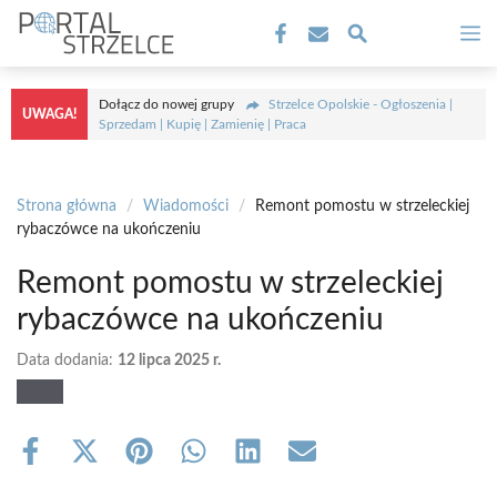
Przejdź
M
do
treści
Dołącz do nowej grupy
Strzelce Opolskie - Ogłoszenia |
UWAGA!
Sprzedam | Kupię | Zamienię | Praca
Strona główna
/
Wiadomości
/
Remont pomostu w strzeleckiej
rybaczówce na ukończeniu
Remont pomostu w strzeleckiej
rybaczówce na ukończeniu
Data dodania:
12 lipca 2025 r.
Share
Share
Share
Share
Share
Share
on
on
on
on
on
on
Facebook
X
Pinterest
WhatsApp
LinkedIn
Email