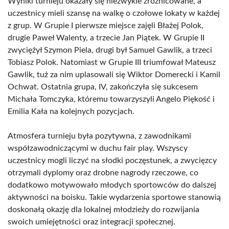
Wyniki turnieju okazały się niezwykle zróżnicowane, a
uczestnicy mieli szansę na walkę o czołowe lokaty w każdej
z grup. W Grupie I pierwsze miejsce zajęli Błażej Polok,
drugie Paweł Walenty, a trzecie Jan Piątek. W Grupie II
zwyciężył Szymon Piela, drugi był Samuel Gawlik, a trzeci
Tobiasz Polok. Natomiast w Grupie III triumfował Mateusz
Gawlik, tuż za nim uplasowali się Wiktor Domerecki i Kamil
Ochwat. Ostatnia grupa, IV, zakończyła się sukcesem
Michała Tomczyka, któremu towarzyszyli Angelo Piękość i
Emilia Kała na kolejnych pozycjach.
Atmosfera turnieju była pozytywna, z zawodnikami
współzawodniczącymi w duchu fair play. Wszyscy
uczestnicy mogli liczyć na słodki poczęstunek, a zwycięzcy
otrzymali dyplomy oraz drobne nagrody rzeczowe, co
dodatkowo motywowało młodych sportowców do dalszej
aktywności na boisku. Takie wydarzenia sportowe stanowią
doskonałą okazję dla lokalnej młodzieży do rozwijania
swoich umiejętności oraz integracji społecznej.