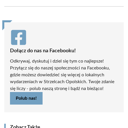
Facebook
X
Pinterest
WhatsApp
LinkedIn
Email
(Twitter)
Dołącz do nas na Facebooku!
Odkrywaj, dyskutuj i dziel się tym co najlepsze!
Przyłącz się do naszej społeczności na Facebooku,
gdzie możesz dowiedzieć się więcej o lokalnych
wydarzeniach w Strzelcach Opolskich. Twoje zdanie
się liczy - polub naszą stronę i bądź na bieżąco!
Polub nas!
Zobacz Także