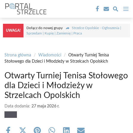
Przejdź
M
do
treści
Dołącz do nowej grupy
Strzelce Opolskie - Ogłoszenia |
UWAGA!
Sprzedam | Kupię | Zamienię | Praca
Strona główna
/
Wiadomości
/
Otwarty Turniej Tenisa
Stołowego dla Dzieci i Młodzieży w Strzelcach Opolskich
Otwarty Turniej Tenisa Stołowego
dla Dzieci i Młodzieży w
Strzelcach Opolskich
Data dodania:
27 maja 2026 r.
Share
Share
Share
Share
Share
Share