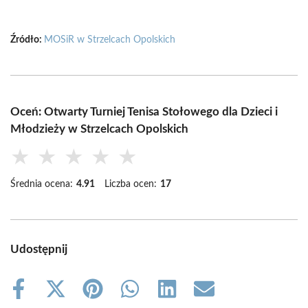
Źródło:
MOSiR w Strzelcach Opolskich
Oceń: Otwarty Turniej Tenisa Stołowego dla Dzieci i
Młodzieży w Strzelcach Opolskich
★
★
★
★
★
Średnia ocena:
4.91
Liczba ocen:
17
Udostępnij
Share
Share
Share
Share
Share
Share
on
on
on
on
on
on