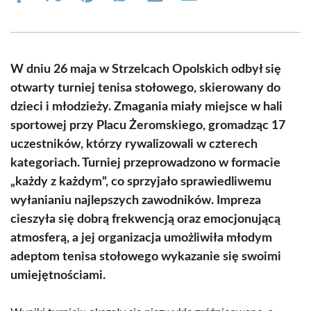
on
on
on
on
on
on
Facebook
X
Pinterest
WhatsApp
LinkedIn
Email
(Twitter)
W dniu 26 maja w Strzelcach Opolskich odbył się
otwarty turniej tenisa stołowego, skierowany do
dzieci i młodzieży. Zmagania miały miejsce w hali
sportowej przy Placu Żeromskiego, gromadząc 17
uczestników, którzy rywalizowali w czterech
kategoriach. Turniej przeprowadzono w formacie
„każdy z każdym”, co sprzyjało sprawiedliwemu
wyłanianiu najlepszych zawodników. Impreza
cieszyła się dobrą frekwencją oraz emocjonującą
atmosferą, a jej organizacja umożliwiła młodym
adeptom tenisa stołowego wykazanie się swoimi
umiejętnościami.