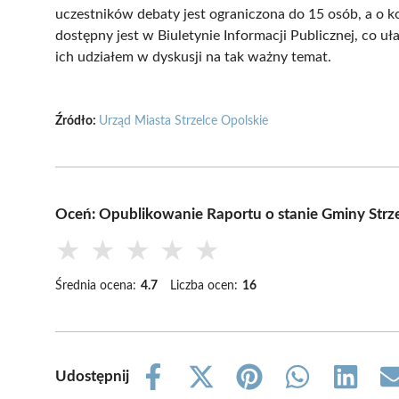
uczestników debaty jest ograniczona do 15 osób, a o k
dostępny jest w Biuletynie Informacji Publicznej, co
ich udziałem w dyskusji na tak ważny temat.
Źródło:
Urząd Miasta Strzelce Opolskie
Oceń: Opublikowanie Raportu o stanie Gminy Strze
★
★
★
★
★
Średnia ocena:
4.7
Liczba ocen:
16
Udostępnij
Share
Share
Share
Share
Share
on
on
on
on
on