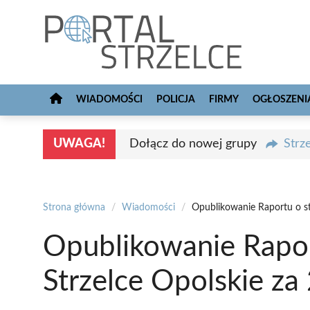
Przejdź
do
treści
WIADOMOŚCI
POLICJA
FIRMY
OGŁOSZENI
UWAGA!
Dołącz do nowej grupy
Strz
Strona główna
/
Wiadomości
/
Opublikowanie Raportu o st
Opublikowanie Rapor
Strzelce Opolskie za