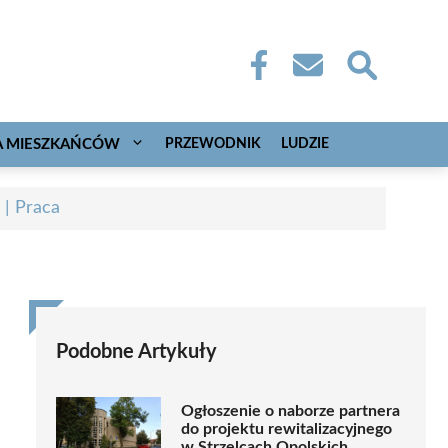
A MIESZKAŃCÓW
PRZEWODNIK
LUDZIE
 | Praca
Podobne Artykuły
Ogłoszenie o naborze partnera
do projektu rewitalizacyjnego
w Strzelcach Opolskich