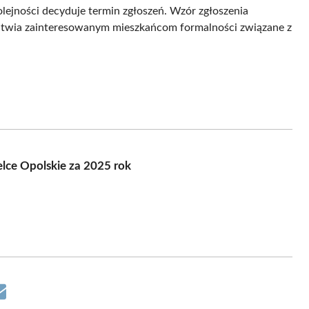
olejności decyduje termin zgłoszeń. Wzór zgłoszenia
 ułatwia zainteresowanym mieszkańcom formalności związane z
lce Opolskie za 2025 rok
Share
on