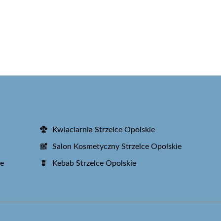
Kwiaciarnia Strzelce Opolskie
Salon Kosmetyczny Strzelce Opolskie
ie
Kebab Strzelce Opolskie