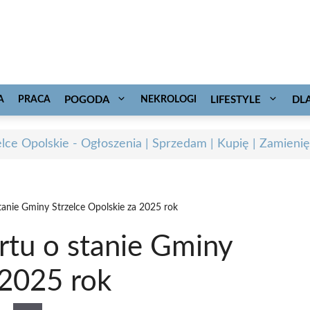
A
PRACA
POGODA
NEKROLOGI
LIFESTYLE
DL
elce Opolskie - Ogłoszenia | Sprzedam | Kupię | Zamienię
anie Gminy Strzelce Opolskie za 2025 rok
tu o stanie Gminy
 2025 rok