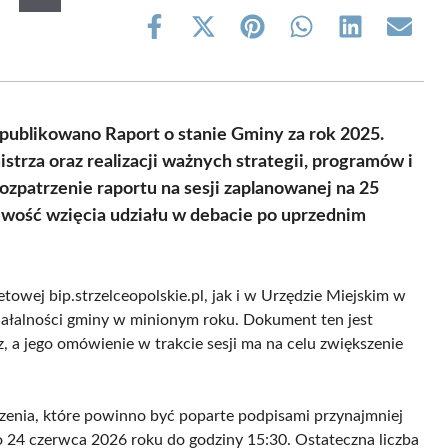
Share
Share
Share
Share
Share
Share
on
on
on
on
on
on
Facebook
X
Pinterest
WhatsApp
LinkedIn
Email
(Twitter)
publikowano Raport o stanie Gminy za rok 2025.
rza oraz realizacji ważnych strategii, programów i
ozpatrzenie raportu na sesji zaplanowanej na 25
iwość wzięcia udziału w debacie po uprzednim
towej bip.strzelceopolskie.pl, jak i w Urzędzie Miejskim w
iałalności gminy w minionym roku. Dokument ten jest
, a jego omówienie w trakcie sesji ma na celu zwiększenie
enia, które powinno być poparte podpisami przynajmniej
 24 czerwca 2026 roku do godziny 15:30. Ostateczna liczba