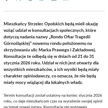
on
on
on
on
on
on
Facebook
X
Pinterest
WhatsApp
LinkedIn
Email
(Twitter)
Mieszkańcy Strzelec Opolskich będą mieli okazję
wziąć udział w konsultacjach społecznych, które
dotyczą nadania nazwy „Rondo Ofiar Tragedii
Górnośląskiej” nowemu rondu położonemu na
skrzyżowaniu ulic Marka Prawego i Zakładowej.
Konsultacje te odbędą się w dniach od 21 do 31
stycznia 2026 roku. Udział w nich jest otwarty dla
wszystkich mieszkańców, a ich wyniki będą miały
charakter opiniodawczy, co oznacza, że nie będą
miały mocy wiążącej dla lokalnych władz.
Termin konsultacji został ustalony na koniec stycznia 2026
roku, co daje mieszkańcom czas na wyrażenie swojej opinii
na temat nowej nazwy. Konsultacje nie wymagają