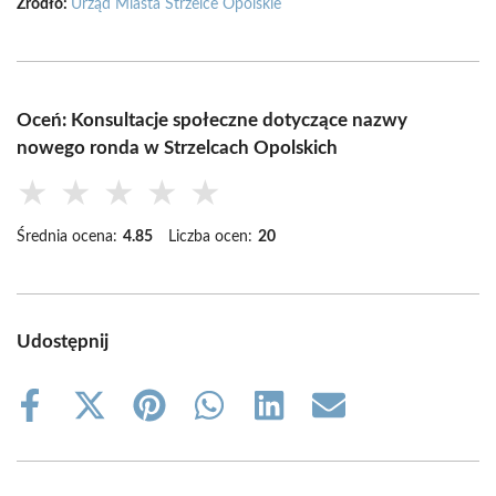
Źródło:
Urząd Miasta Strzelce Opolskie
Oceń: Konsultacje społeczne dotyczące nazwy
nowego ronda w Strzelcach Opolskich
★
★
★
★
★
Średnia ocena:
4.85
Liczba ocen:
20
Udostępnij
Share
Share
Share
Share
Share
Share
on
on
on
on
on
on
Facebook
X
Pinterest
WhatsApp
LinkedIn
Email
(Twitter)