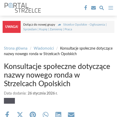
Przejdź
M
do
treści
Dołącz do nowej grupy
Strzelce Opolskie - Ogłoszenia |
UWAGA!
Sprzedam | Kupię | Zamienię | Praca
Strona główna
/
Wiadomości
/
Konsultacje społeczne dotyczące
nazwy nowego ronda w Strzelcach Opolskich
Konsultacje społeczne dotyczące
nazwy nowego ronda w
Strzelcach Opolskich
Data dodania:
26 stycznia 2026 r.
Share
Share
Share
Share
Share
Share