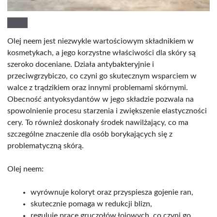
Olej neem jest niezwykle wartościowym składnikiem w
kosmetykach, a jego korzystne właściwości dla skóry są
szeroko doceniane. Działa antybakteryjnie i
przeciwgrzybiczo, co czyni go skutecznym wsparciem w
walce z trądzikiem oraz innymi problemami skórnymi.
Obecność antyoksydantów w jego składzie pozwala na
spowolnienie procesu starzenia i zwiększenie elastyczności
cery. To również doskonały środek nawilżający, co ma
szczególne znaczenie dla osób borykających się z
problematyczną skórą.
Olej neem:
wyrównuje koloryt oraz przyspiesza gojenie ran,
skutecznie pomaga w redukcji blizn,
reguluje pracę gruczołów łojowych, co czyni go