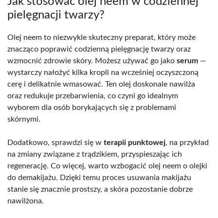
Jak stosować olej neem w codziennej
pielęgnacji twarzy?
Olej neem to niezwykle skuteczny preparat, który może
znacząco poprawić codzienną pielęgnację twarzy oraz
wzmocnić zdrowie skóry. Możesz używać go jako
serum
—
wystarczy nałożyć kilka kropli na wcześniej oczyszczoną
cerę i delikatnie wmasować. Ten olej doskonale nawilża
oraz redukuje przebarwienia, co czyni go idealnym
wyborem dla osób borykających się z problemami
skórnymi.
Dodatkowo, sprawdzi się w
terapii punktowej
, na przykład
na zmiany związane z trądzikiem, przyspieszając ich
regenerację. Co więcej, warto wzbogacić olej neem o olejki
do demakijażu. Dzięki temu proces usuwania makijażu
stanie się znacznie prostszy, a skóra pozostanie dobrze
nawilżona.