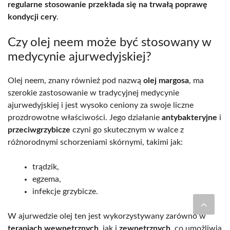
regularne stosowanie przekłada się na trwałą poprawę
kondycji cery
.
Czy olej neem może być stosowany w
medycynie ajurwedyjskiej?
Olej neem, znany również pod nazwą
olej margosa
, ma
szerokie zastosowanie w tradycyjnej medycynie
ajurwedyjskiej i jest wysoko ceniony za swoje liczne
prozdrowotne właściwości. Jego działanie
antybakteryjne
i
przeciwgrzybicze
czyni go skutecznym w walce z
różnorodnymi schorzeniami skórnymi, takimi jak:
trądzik,
egzema,
infekcje grzybicze.
W ajurwedzie olej ten jest wykorzystywany zarówno w
terapiach wewnętrznych
, jak i
zewnętrznych
, co umożliwia