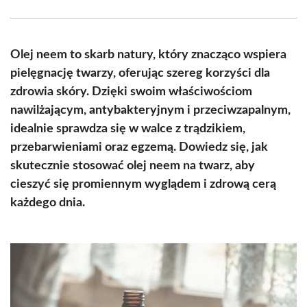
Facebook
X
Pinterest
WhatsApp
LinkedIn
Email
(Twitter)
Olej neem to skarb natury, który znacząco wspiera
pielęgnację twarzy, oferując szereg korzyści dla
zdrowia skóry. Dzięki swoim właściwościom
nawilżającym, antybakteryjnym i przeciwzapalnym,
idealnie sprawdza się w walce z trądzikiem,
przebarwieniami oraz egzemą. Dowiedz się, jak
skutecznie stosować olej neem na twarz, aby
cieszyć się promiennym wyglądem i zdrową cerą
każdego dnia.