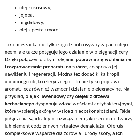
olej kokosowy,
jojoba,
migdałowy,
olej z pestek moreli.
Taka mieszanka nie tylko łagodzi intensywny zapach oleju
neem, ale także potęguje jego działanie w pielęgnacji cery.
Dzięki połączeniu z tymi olejami,
poprawia się wchłanianie
i rozprowadzanie preparatu na skórze
, co sprzyja jej
nawilżeniu i regeneracji. Można też dodać kilka kropli
ulubionego olejku eterycznego – to nie tylko poprawi
aromat, lecz również wzmocni działanie pielęgnacyjne. Na
przykład,
olejek lawendowy
czy
olejek z drzewa
herbacianego
dysponują właściwościami antybakteryjnymi,
które wspierają skórę w walce z niedoskonałościami. Takie
połączenia są idealnym rozwiązaniem jako serum do twarzy
lub element codziennych rytuałów demakijażu. Oferują
kompleksowe wsparcie dla zdrowia i urody skóry, a
ich