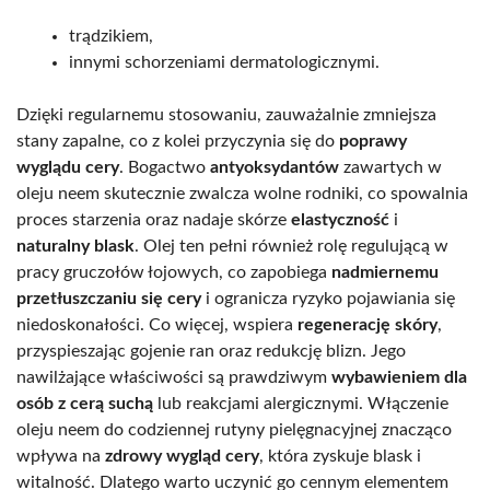
trądzikiem,
innymi schorzeniami dermatologicznymi.
Dzięki regularnemu stosowaniu, zauważalnie zmniejsza
stany zapalne, co z kolei przyczynia się do
poprawy
wyglądu cery
. Bogactwo
antyoksydantów
zawartych w
oleju neem skutecznie zwalcza wolne rodniki, co spowalnia
proces starzenia oraz nadaje skórze
elastyczność
i
naturalny blask
. Olej ten pełni również rolę regulującą w
pracy gruczołów łojowych, co zapobiega
nadmiernemu
przetłuszczaniu się cery
i ogranicza ryzyko pojawiania się
niedoskonałości. Co więcej, wspiera
regenerację skóry
,
przyspieszając gojenie ran oraz redukcję blizn. Jego
nawilżające właściwości są prawdziwym
wybawieniem dla
osób z cerą suchą
lub reakcjami alergicznymi. Włączenie
oleju neem do codziennej rutyny pielęgnacyjnej znacząco
wpływa na
zdrowy wygląd cery
, która zyskuje blask i
witalność. Dlatego warto uczynić go cennym elementem