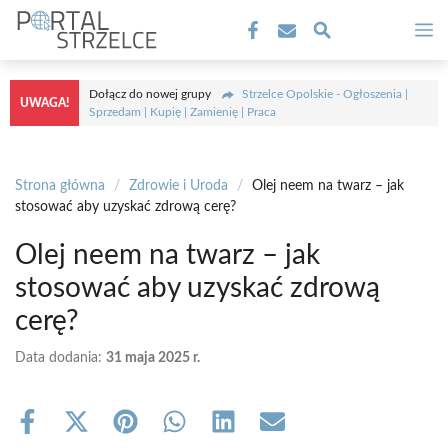
Przejdź
M
do
treści
Dołącz do nowej grupy
Strzelce Opolskie - Ogłoszenia |
UWAGA!
Sprzedam | Kupię | Zamienię | Praca
Strona główna
/
Zdrowie i Uroda
/
Olej neem na twarz – jak
stosować aby uzyskać zdrową cerę?
Olej neem na twarz – jak
stosować aby uzyskać zdrową
cerę?
Data dodania:
31 maja 2025 r.
Share
Share
Share
Share
Share
Share
on
on
on
on
on
on