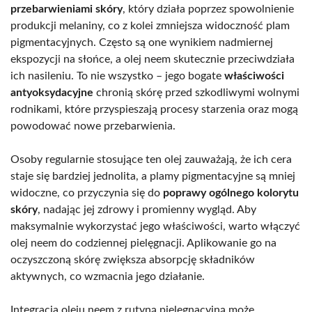
przebarwieniami skóry
, który działa poprzez spowolnienie
produkcji melaniny, co z kolei zmniejsza widoczność plam
pigmentacyjnych. Często są one wynikiem nadmiernej
ekspozycji na słońce, a olej neem skutecznie przeciwdziała
ich nasileniu. To nie wszystko – jego bogate
właściwości
antyoksydacyjne
chronią skórę przed szkodliwymi wolnymi
rodnikami, które przyspieszają procesy starzenia oraz mogą
powodować nowe przebarwienia.
Osoby regularnie stosujące ten olej zauważają, że ich cera
staje się bardziej jednolita, a plamy pigmentacyjne są mniej
widoczne, co przyczynia się do
poprawy ogólnego kolorytu
skóry
, nadając jej zdrowy i promienny wygląd. Aby
maksymalnie wykorzystać jego właściwości, warto włączyć
olej neem do codziennej pielęgnacji. Aplikowanie go na
oczyszczoną skórę zwiększa absorpcję składników
aktywnych, co wzmacnia jego działanie.
Integracja oleju neem z rutyną pielęgnacyjną może