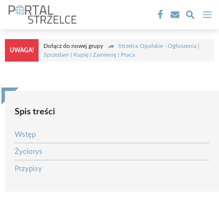
Przejdź
M
do
treści
Dołącz do nowej grupy
Strzelce Opolskie - Ogłoszenia |
UWAGA!
Sprzedam | Kupię | Zamienię | Praca
Spis treści
Wstęp
Życiorys
Przypisy