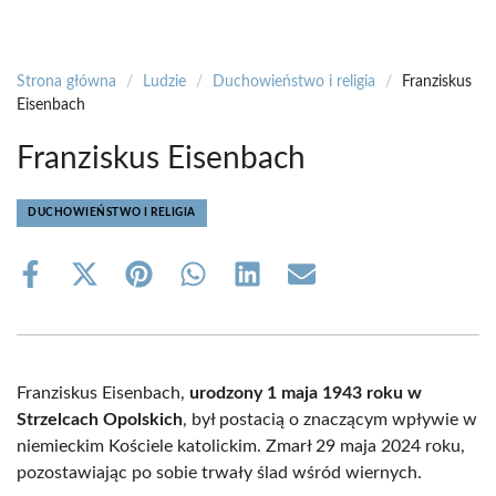
Strona główna
/
Ludzie
/
Duchowieństwo i religia
/
Franziskus
Eisenbach
Franziskus Eisenbach
DUCHOWIEŃSTWO I RELIGIA
Share
Share
Share
Share
Share
Share
on
on
on
on
on
on
Facebook
X
Pinterest
WhatsApp
LinkedIn
Email
(Twitter)
Franziskus Eisenbach,
urodzony 1 maja 1943 roku w
Strzelcach Opolskich
, był postacią o znaczącym wpływie w
niemieckim Kościele katolickim. Zmarł 29 maja 2024 roku,
pozostawiając po sobie trwały ślad wśród wiernych.