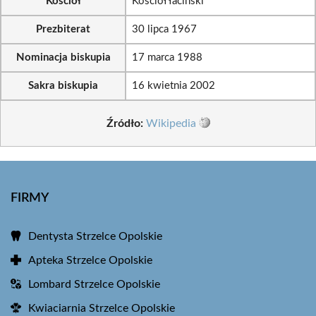
Kościół
Kościół łaciński
Prezbiterat
30 lipca 1967
Nominacja biskupia
17 marca 1988
Sakra biskupia
16 kwietnia 2002
Źródło:
Wikipedia
FIRMY
Dentysta Strzelce Opolskie
Apteka Strzelce Opolskie
Lombard Strzelce Opolskie
Kwiaciarnia Strzelce Opolskie