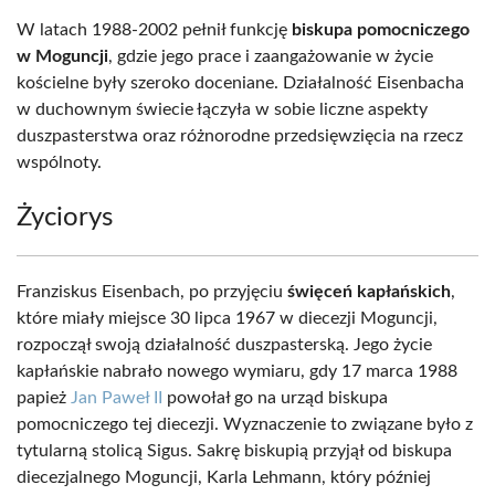
W latach 1988-2002 pełnił funkcję
biskupa pomocniczego
w Moguncji
, gdzie jego prace i zaangażowanie w życie
kościelne były szeroko doceniane. Działalność Eisenbacha
w duchownym świecie łączyła w sobie liczne aspekty
duszpasterstwa oraz różnorodne przedsięwzięcia na rzecz
wspólnoty.
Życiorys
Franziskus Eisenbach, po przyjęciu
święceń kapłańskich
,
które miały miejsce 30 lipca 1967 w diecezji Moguncji,
rozpoczął swoją działalność duszpasterską. Jego życie
kapłańskie nabrało nowego wymiaru, gdy 17 marca 1988
papież
Jan Paweł II
powołał go na urząd biskupa
pomocniczego tej diecezji. Wyznaczenie to związane było z
tytularną stolicą Sigus. Sakrę biskupią przyjął od biskupa
diecezjalnego Moguncji, Karla Lehmann, który później