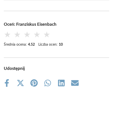
Oceń: Franziskus Eisenbach
★
★
★
★
★
Średnia ocena:
4.52
Liczba ocen:
10
Udostępnij
Share
Share
Share
Share
Share
Share
on
on
on
on
on
on
Facebook
X
Pinterest
WhatsApp
LinkedIn
Email
(Twitter)