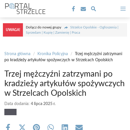
Przejdź
M
do
treści
Dołącz do nowej grupy
Strzelce Opolskie - Ogłoszenia |
UWAGA!
Sprzedam | Kupię | Zamienię | Praca
Strona główna
/
Kronika Policyjna
/
Trzej mężczyźni zatrzymani
po kradzieży artykułów spożywczych w Strzelcach Opolskich
Trzej mężczyźni zatrzymani po
kradzieży artykułów spożywczych
w Strzelcach Opolskich
Data dodania:
4 lipca 2025 r.
Share
Share
Share
Share
Share
Share