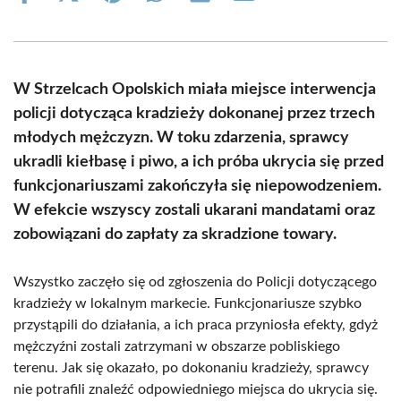
on
on
on
on
on
on
Facebook
X
Pinterest
WhatsApp
LinkedIn
Email
(Twitter)
W Strzelcach Opolskich miała miejsce interwencja
policji dotycząca kradzieży dokonanej przez trzech
młodych mężczyzn. W toku zdarzenia, sprawcy
ukradli kiełbasę i piwo, a ich próba ukrycia się przed
funkcjonariuszami zakończyła się niepowodzeniem.
W efekcie wszyscy zostali ukarani mandatami oraz
zobowiązani do zapłaty za skradzione towary.
Wszystko zaczęło się od zgłoszenia do Policji dotyczącego
kradzieży w lokalnym markecie. Funkcjonariusze szybko
przystąpili do działania, a ich praca przyniosła efekty, gdyż
mężczyźni zostali zatrzymani w obszarze pobliskiego
terenu. Jak się okazało, po dokonaniu kradzieży, sprawcy
nie potrafili znaleźć odpowiedniego miejsca do ukrycia się.