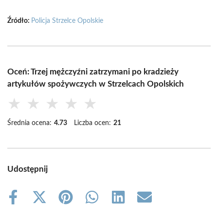
Źródło:
Policja Strzelce Opolskie
Oceń: Trzej mężczyźni zatrzymani po kradzieży
artykułów spożywczych w Strzelcach Opolskich
★
★
★
★
★
Średnia ocena:
4.73
Liczba ocen:
21
Udostępnij
Share
Share
Share
Share
Share
Share
on
on
on
on
on
on
Facebook
X
Pinterest
WhatsApp
LinkedIn
Email