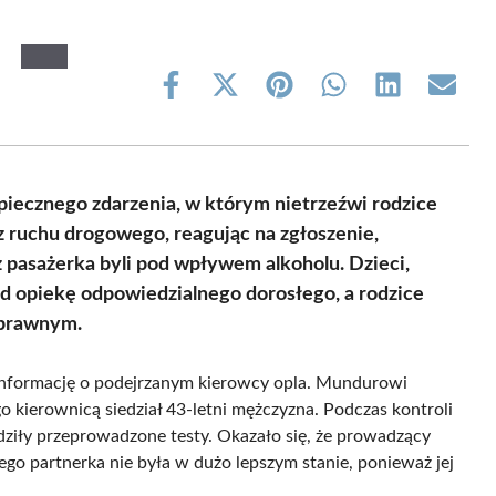
Share
Share
Share
Share
Share
Share
on
on
on
on
on
on
Facebook
X
Pinterest
WhatsApp
LinkedIn
Email
(Twitter)
zpiecznego zdarzenia, w którym nietrzeźwi rodzice
z ruchu drogowego, reagując na zgłoszenie,
az pasażerka byli pod wpływem alkoholu. Dzieci,
pod opiekę odpowiedzialnego dorosłego, a rodzice
 prawnym.
i informację o podejrzanym kierowcy opla. Mundurowi
go kierownicą siedział 43-letni mężczyzna. Podczas kontroli
rdziły przeprowadzone testy. Okazało się, że prowadzący
ego partnerka nie była w dużo lepszym stanie, ponieważ jej