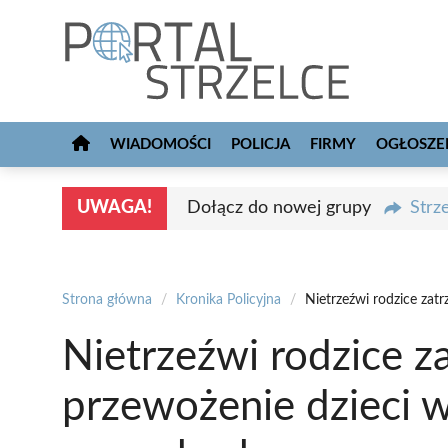
Przejdź
do
treści
WIADOMOŚCI
POLICJA
FIRMY
OGŁOSZE
UWAGA!
Dołącz do nowej grupy
Strz
Strona główna
/
Kronika Policyjna
/
Nietrzeźwi rodzice zat
Nietrzeźwi rodzice z
przewożenie dzieci 