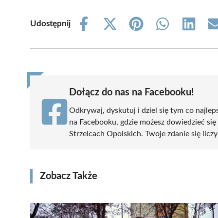
Udostępnij
Share
Share
Share
Share
Share
on
on
on
on
on
Facebook
X
Pinterest
WhatsApp
LinkedIn
(Twitter)
Dołącz do nas na Facebooku!
Odkrywaj, dyskutuj i dziel się tym co najlep
na Facebooku, gdzie możesz dowiedzieć się
Strzelcach Opolskich. Twoje zdanie się liczy
Zobacz Także