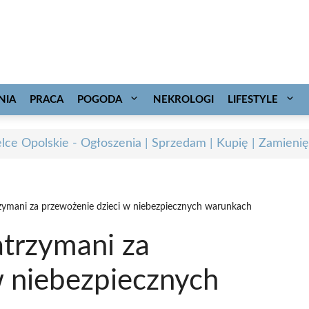
NIA
PRACA
POGODA
NEKROLOGI
LIFESTYLE
elce Opolskie - Ogłoszenia | Sprzedam | Kupię | Zamienię
rzymani za przewożenie dzieci w niebezpiecznych warunkach
atrzymani za
w niebezpiecznych