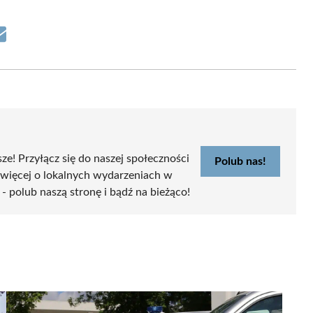
Share
on
Email
sze! Przyłącz się do naszej społeczności
Polub nas!
 więcej o lokalnych wydarzeniach w
 - polub naszą stronę i bądź na bieżąco!