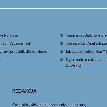
 de Pologne
Kampania „Bądźmy świado
zesnych Wyzwaniach
Fala upałów: Apel o bez
yczny poradnik dla rodziców
Jak zostać policjantem? 
e
Ogłoszenie o naborze par
Opolskich
REDAKCJA
Skontaktuj się z nami przechodząc na stronę