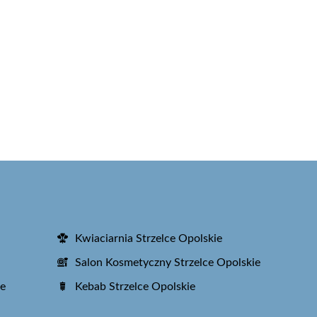
Kwiaciarnia Strzelce Opolskie
Salon Kosmetyczny Strzelce Opolskie
ie
Kebab Strzelce Opolskie