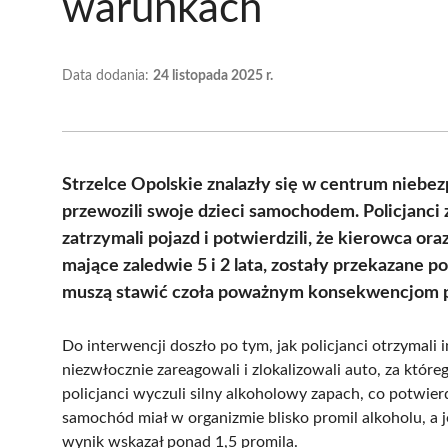
warunkach
Data dodania:
24 listopada 2025 r.
Strzelce Opolskie znalazły się w centrum niebe
przewozili swoje dzieci samochodem. Policjanci 
zatrzymali pojazd i potwierdzili, że kierowca or
mające zaledwie 5 i 2 lata, zostały przekazane 
muszą stawić czoła poważnym konsekwencjom
Do interwencji doszło po tym, jak policjanci otrzymal
niezwłocznie zareagowali i zlokalizowali auto, za które
policjanci wyczuli silny alkoholowy zapach, co potwie
samochód miał w organizmie blisko promil alkoholu, a j
wynik wskazał ponad 1,5 promila.