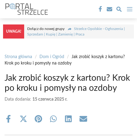
Przejdź
M
do
treści
Dołącz do nowej grupy
Strzelce Opolskie - Ogłoszenia |
UWAGA!
Sprzedam | Kupię | Zamienię | Praca
Strona główna
/
Dom i Ogród
/
Jak zrobić koszyk z kartonu?
Krok po kroku i pomysły na ozdoby
Jak zrobić koszyk z kartonu? Krok
po kroku i pomysły na ozdoby
Data dodania:
15 czerwca 2025 r.
Share
Share
Share
Share
Share
Share
on
on
on
on
on
on
Facebook
X
Pinterest
WhatsApp
LinkedIn
Email
(Twitter)