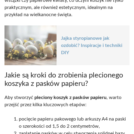
wstążki czy papierowe kwiaty, co uczyni koszyk nie tylko
praktycznym, ale również estetycznym, idealnym na
przykład na wielkanocne święta.
Jajka styropianowe jak
ozdobić? Inspiracje i techniki
DIY
Jakie są kroki do zrobienia plecionego
koszyka z pasków papieru?
Aby stworzyć
pleciony koszyk z pasków papieru
, warto
przejść przez kilka kluczowych etapów:
pocięcie papieru pakowego lub arkuszy A4 na paski
o szerokości od 1,5 do 2 centymetrów,
zaplatanie pasków w celu stworzenia solidnej bazy,