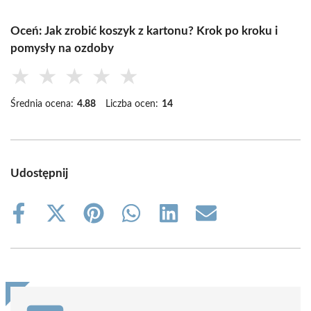
Oceń: Jak zrobić koszyk z kartonu? Krok po kroku i
pomysły na ozdoby
★
★
★
★
★
Średnia ocena:
4.88
Liczba ocen:
14
Udostępnij
Share
Share
Share
Share
Share
Share
on
on
on
on
on
on
Facebook
X
Pinterest
WhatsApp
LinkedIn
Email
(Twitter)