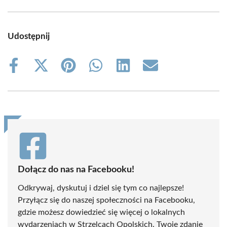
Udostępnij
Share
Share
Share
Share
Share
Share
on
on
on
on
on
on
Facebook
X
Pinterest
WhatsApp
LinkedIn
Email
(Twitter)
Dołącz do nas na Facebooku!
Odkrywaj, dyskutuj i dziel się tym co najlepsze!
Przyłącz się do naszej społeczności na Facebooku,
gdzie możesz dowiedzieć się więcej o lokalnych
wydarzeniach w Strzelcach Opolskich. Twoje zdanie