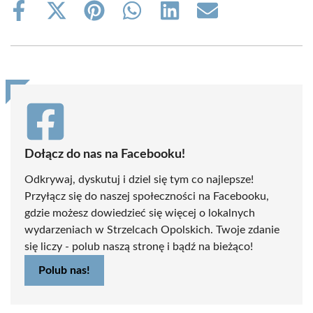
Share
Share
Share
Share
Share
Share
on
on
on
on
on
on
Facebook
X
Pinterest
WhatsApp
LinkedIn
Email
(Twitter)
Dołącz do nas na Facebooku!
Odkrywaj, dyskutuj i dziel się tym co najlepsze!
Przyłącz się do naszej społeczności na Facebooku,
gdzie możesz dowiedzieć się więcej o lokalnych
wydarzeniach w Strzelcach Opolskich. Twoje zdanie
się liczy - polub naszą stronę i bądź na bieżąco!
Polub nas!