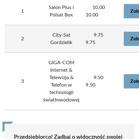
Salon Plus i
10.00
1
Zob
Polsat Box
10.00
City-Sat
9.75
2
Zob
Gordzielik
9.75
GIGA-COM
Internet &
Telewizja &
9.50
3
Zob
Telefon w
9.50
technologii
światłowodowej
Przedsiębiorco! Zadbaj o widoczność swojej