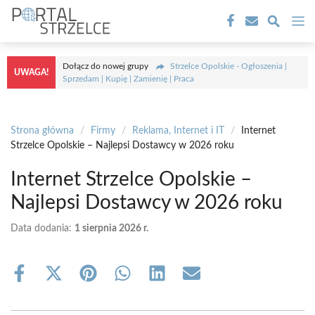
Przejdź
M
do
treści
Dołącz do nowej grupy
Strzelce Opolskie - Ogłoszenia |
UWAGA!
Sprzedam | Kupię | Zamienię | Praca
Strona główna
/
Firmy
/
Reklama, Internet i IT
/
Internet
Strzelce Opolskie – Najlepsi Dostawcy w 2026 roku
Internet Strzelce Opolskie –
Najlepsi Dostawcy w 2026 roku
Data dodania:
1 sierpnia 2026 r.
Share
Share
Share
Share
Share
Share
on
on
on
on
on
on
Facebook
X
Pinterest
WhatsApp
LinkedIn
Email
(Twitter)