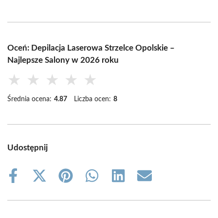
Oceń: Depilacja Laserowa Strzelce Opolskie –
Najlepsze Salony w 2026 roku
★
★
★
★
★
Średnia ocena:
4.87
Liczba ocen:
8
Udostępnij
Share
Share
Share
Share
Share
Share
on
on
on
on
on
on
Facebook
X
Pinterest
WhatsApp
LinkedIn
Email
(Twitter)