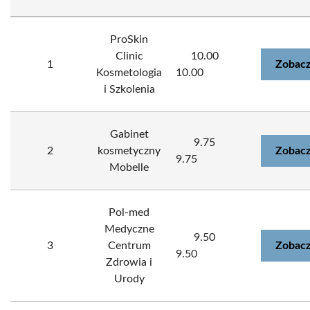
ProSkin
Clinic
10.00
1
Zobacz
Kosmetologia
10.00
i Szkolenia
Gabinet
9.75
2
kosmetyczny
Zobacz
9.75
Mobelle
Pol-med
Medyczne
9.50
3
Centrum
Zobacz
9.50
Zdrowia i
Urody