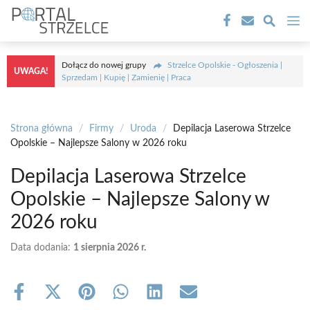
Przejdź
M
do
treści
Dołącz do nowej grupy
Strzelce Opolskie - Ogłoszenia |
UWAGA!
Sprzedam | Kupię | Zamienię | Praca
Strona główna
/
Firmy
/
Uroda
/
Depilacja Laserowa Strzelce
Opolskie – Najlepsze Salony w 2026 roku
Depilacja Laserowa Strzelce
Opolskie – Najlepsze Salony w
2026 roku
Data dodania:
1 sierpnia 2026 r.
Share
Share
Share
Share
Share
Share
on
on
on
on
on
on