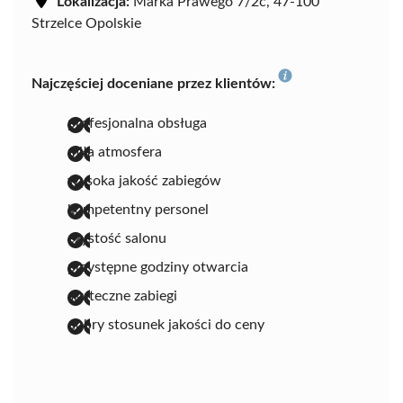
Lokalizacja:
Marka Prawego 7/2c, 47-100
Strzelce Opolskie
Najczęściej doceniane przez klientów:
profesjonalna obsługa
miła atmosfera
wysoka jakość zabiegów
kompetentny personel
czystość salonu
przystępne godziny otwarcia
skuteczne zabiegi
dobry stosunek jakości do ceny