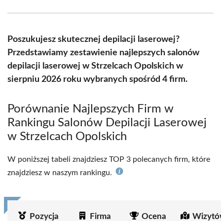
Facebook
X
Pinterest
WhatsApp
LinkedIn
Email
(Twitter)
Poszukujesz skutecznej depilacji laserowej?
Przedstawiamy zestawienie najlepszych salonów
depilacji laserowej w Strzelcach Opolskich w
sierpniu 2026 roku wybranych spośród 4 firm.
Porównanie Najlepszych Firm w
Rankingu Salonów Depilacji Laserowej
w Strzelcach Opolskich
W poniższej tabeli znajdziesz TOP 3 polecanych firm, które
znajdziesz w naszym rankingu.
Pozycja
Firma
Ocena
Wizytó