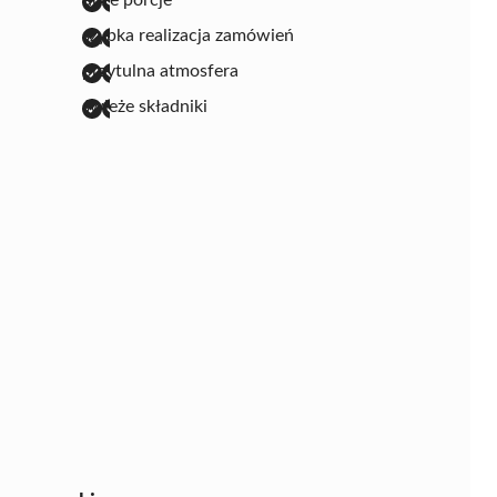
szybka realizacja zamówień
przytulna atmosfera
świeże składniki