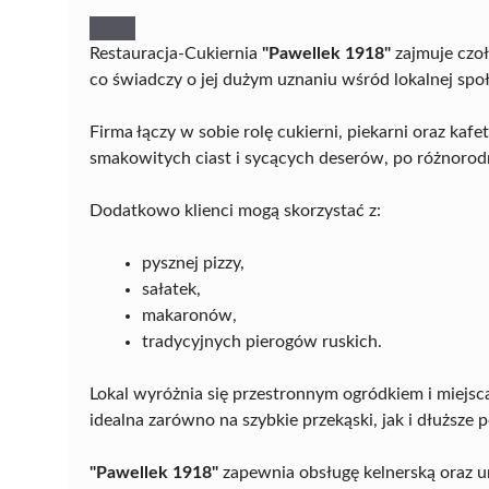
Restauracja-Cukiernia
"Pawellek 1918"
zajmuje czoł
co świadczy o jej dużym uznaniu wśród lokalnej spo
Firma łączy w sobie rolę cukierni, piekarni oraz kaf
smakowitych ciast i sycących deserów, po różnorodn
Dodatkowo klienci mogą skorzystać z:
pysznej pizzy,
sałatek,
makaronów,
tradycyjnych pierogów ruskich.
Lokal wyróżnia się przestronnym ogródkiem i miejsca
idealna zarówno na szybkie przekąski, jak i dłuższe po
"Pawellek 1918"
zapewnia obsługę kelnerską oraz 