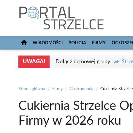
Przejdź
do
treści
WIADOMOŚCI
POLICJA
FIRMY
OGŁOSZE
UWAGA!
Dołącz do nowej grupy
Strz
Strona główna
/
Firmy
/
Gastronomia
/
Cukiernia Strzelc
Cukiernia Strzelce O
Firmy w 2026 roku