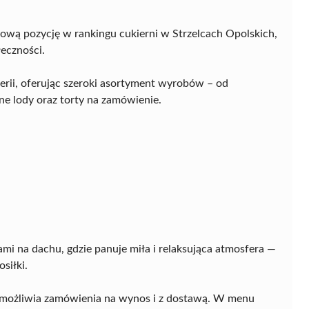
ową pozycję w rankingu cukierni w Strzelcach Opolskich,
łeczności.
eterii, oferując szeroki asortyment wyrobów – od
e lody oraz torty na zamówienie.
mi na dachu, gdzie panuje miła i relaksująca atmosfera —
siłki.
umożliwia zamówienia na wynos i z dostawą. W menu