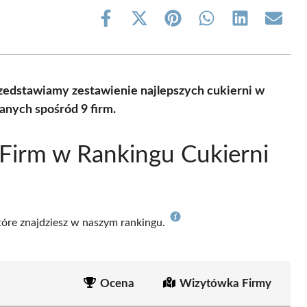
Share
Share
Share
Share
Share
Share
on
on
on
on
on
on
Facebook
X
Pinterest
WhatsApp
LinkedIn
Email
(Twitter)
zedstawiamy zestawienie najlepszych cukierni w
anych spośród 9 firm.
Firm w Rankingu Cukierni
które znajdziesz w naszym rankingu.
Ocena
Wizytówka Firmy