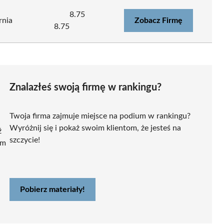
8.75
rnia
Zobacz Firmę
8.75
Znalazłeś swoją firmę w rankingu?
Twoja firma zajmuje miejsce na podium w rankingu?
Wyróżnij się i pokaż swoim klientom, że jesteś na
ź
szczycie!
ym
Pobierz materiały!