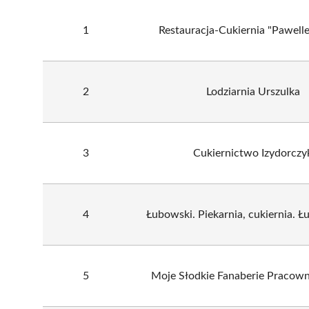
1
Restauracja-Cukiernia "Pawell
2
Lodziarnia Urszulka
3
Cukiernictwo Izydorczy
4
Łubowski. Piekarnia, cukiernia. 
5
Moje Słodkie Fanaberie Pracown